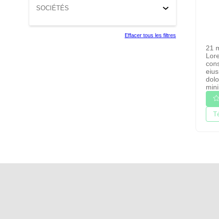
SOCIÉTÉS
Effacer tous les filtres
21 
Lore
cons
eius
dolo
mini
T