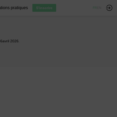
tions pratiques
S'inscrire
FR
EN
6avril 2026.