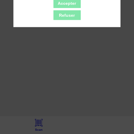
Exposants
Accepter
-
Espace
Refuser
Daniel
Bourdu
(niveau
-2)
Scan