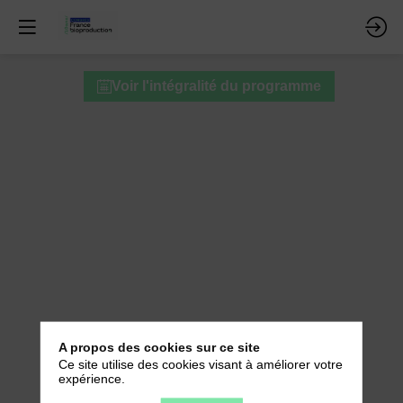
Pause
Voir l'intégralité du programme
-
Networking
-
Stands
15
avr.
2026
—
11:00
A propos des cookies sur ce site
-
Ce site utilise des cookies visant à améliorer votre
11:45
expérience.
Village