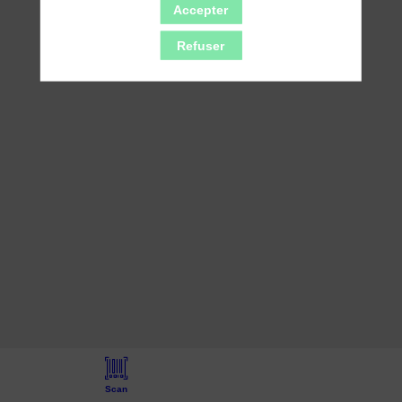
collaborations
Accepter
réussies
Refuser
grâce
au
Congrès
France
Bioproduction
15
avr.
2026
—
10:00
-
10:30
Scan
Auditorium