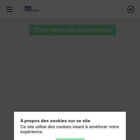
Table
Voir l'intégralité du programme
Ronde
B
-
Rétrospective
10
ans
:
Réseau
A propos des cookies sur ce site
Ce site utilise des cookies visant à améliorer votre
et
expérience.