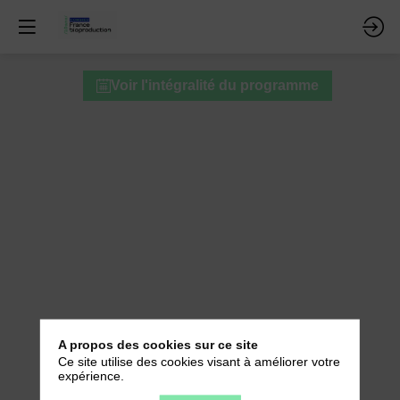
Atelier
Voir l'intégralité du programme
A4
-
Optimisation
des
conditions
de
procédé
pour
A propos des cookies sur ce site
Ce site utilise des cookies visant à améliorer votre
une
expérience.