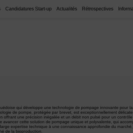
s
Candidatures Start-up
Actualités
Rétrospectives
Informa
 suédoise qui développe une technologie de pompage innovante pour la 
nologie de pompe, protégée par brevet, est exceptionnellement délicat
offrant une précision inégalée et un débit non pulsé pour un contrôle
e avancer cette solution de pompage unique et polyvalente, qui accompa
e large expertise technique à une connaissance approfondie du marché, 
ché de la bioproduction.