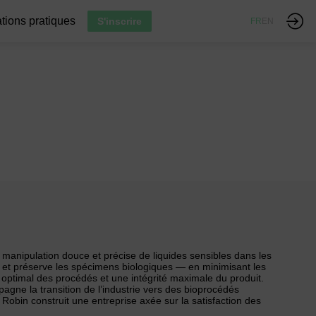
tions pratiques
S'inscrire
FR
EN
manipulation douce et précise de liquides sensibles dans les
e et préserve les spécimens biologiques — en minimisant les
 optimal des procédés et une intégrité maximale du produit.
gne la transition de l’industrie vers des bioprocédés
Robin construit une entreprise axée sur la satisfaction des