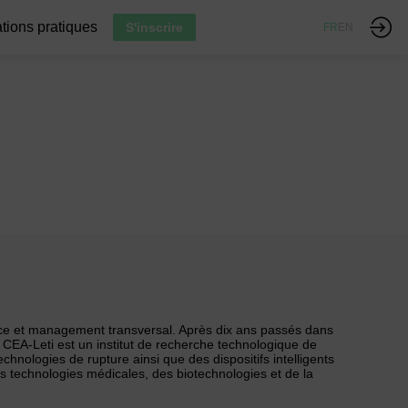
tions pratiques
S'inscrire
FR
EN
ce et management transversal. Après dix ans passés dans
 CEA-Leti est un institut de recherche technologique de
nologies de rupture ainsi que des dispositifs intelligents
des technologies médicales, des biotechnologies et de la