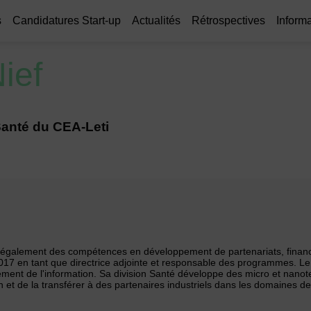
s
Candidatures Start-up
Actualités
Rétrospectives
Informa
ief
 Santé du CEA-Leti
 également des compétences en développement de partenariats, finan
 2017 en tant que directrice adjointe et responsable des programmes. Le
ent de l'information. Sa division Santé développe des micro et nanotech
on et de la transférer à des partenaires industriels dans les domaines 