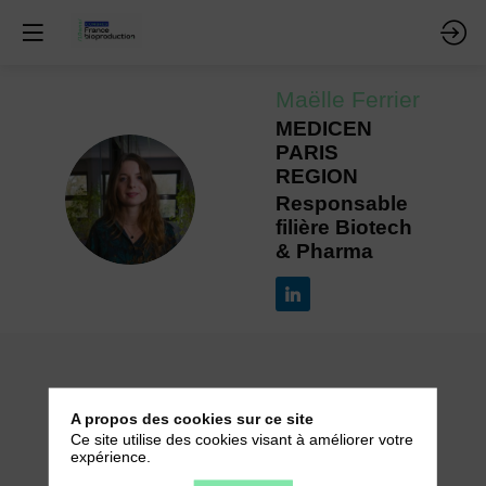
Maëlle
Ferrier
MEDICEN
PARIS
REGION
MF
Responsable
filière Biotech
& Pharma
Description
A propos des cookies sur ce site
Ce site utilise des cookies visant à améliorer votre
Ingénieure en biotechnologies de l'ENSTBB,
expérience.
Bordeaux, j'évolue à l'intersection de la science et
de la stratégie depuis plusieurs années — d'abord