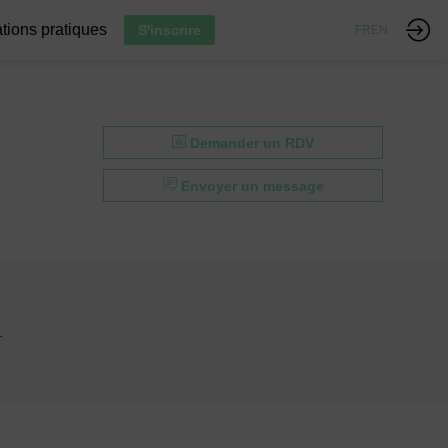
tions pratiques
S'inscrire
FR
EN
Demander un RDV
Envoyer un message
.