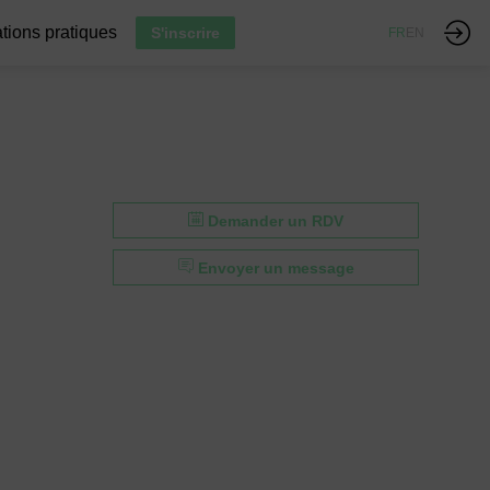
tions pratiques
S'inscrire
FR
EN
Demander un RDV
Envoyer un message