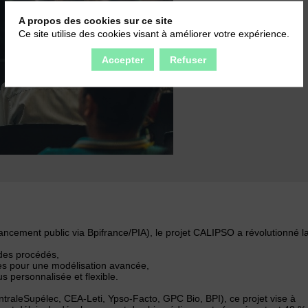
A propos des cookies sur ce site
Ce site utilise des cookies visant à améliorer votre expérience.
Accepter
Refuser
cement public via Bpifrance/PIA), le projet CALIPSO a révolutionné l
 des procédés,
s pour une modélisation avancée,
s personnalisée et flexible.
traleSupélec, CEA-Leti, Ypso-Facto, GPC Bio, BPI), ce projet vise à