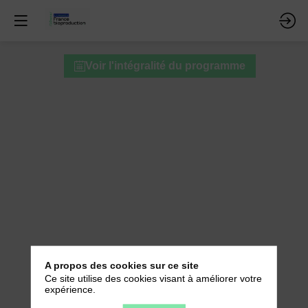
Pitch
Voir l'intégralité du programme
2
-
OCTOCELLS
16
avr.
2026
—
12:10
-
12:15
A propos des cookies sur ce site
Auditorium
Ce site utilise des cookies visant à améliorer votre
Descartes
expérience.