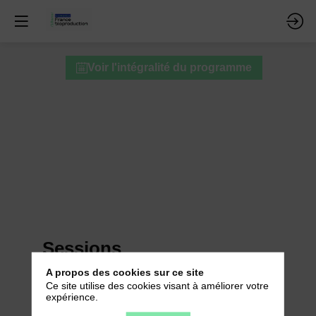
Clôture
Voir l'intégralité du programme
de
la
première
journée
Sessions
recommandées
A propos des cookies sur ce site
Ce site utilise des cookies visant à améliorer votre
expérience.