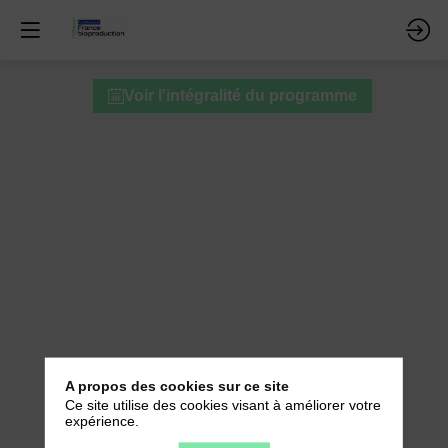
Atelier
Voir l'intégralité du programme
B6
15
avr.
2026
—
16:30
-
17:30
Salle
6
A propos des cookies sur ce site
Ce site utilise des cookies visant à améliorer votre
expérience.