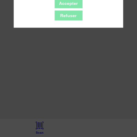
Exposants
Accepter
-
Espace
Refuser
Daniel
Bourdu
(niveau
-2)
Scan