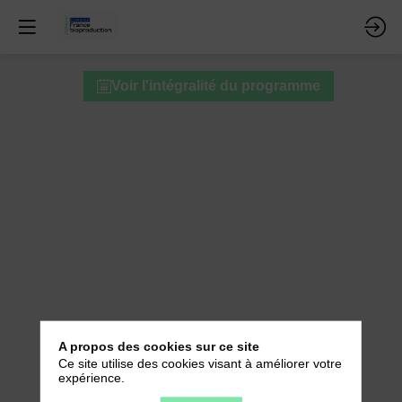
Pause
Voir l'intégralité du programme
-
Networking
-
Stands
16
avr.
2026
—
11:15
A propos des cookies sur ce site
-
Ce site utilise des cookies visant à améliorer votre
12:00
expérience.
Village