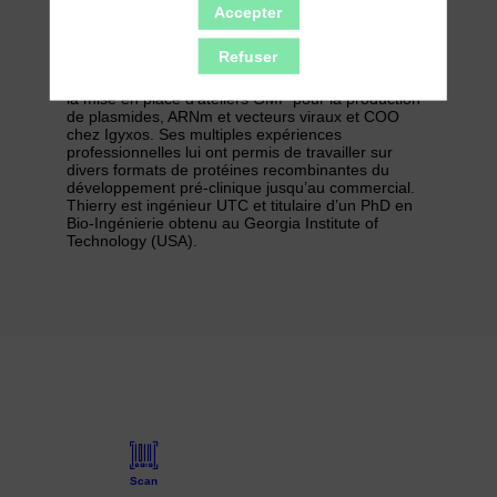
responsable du développement biopharmaceutique
Accepter
chez Sanofi sur le site de Vitry Sur Seine, Directeur
Production chez Cellectis en charge de la mise à
Refuser
disposition de produits de thérapie cellulaire pour
les essais cliniques des UCART en oncologie et de
la mise en place d’ateliers GMP pour la production
de plasmides, ARNm et vecteurs viraux et COO
chez Igyxos. Ses multiples expériences
professionnelles lui ont permis de travailler sur
divers formats de protéines recombinantes du
développement pré-clinique jusqu’au commercial.
Thierry est ingénieur UTC et titulaire d’un PhD en
Bio-Ingénierie obtenu au Georgia Institute of
Technology (USA).
Scan