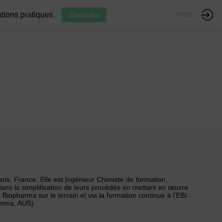
tions pratiques
S'inscrire
FR
EN
aris, France. Elle est Ingénieur Chimiste de formation,
ans la simplification de leurs procédés en mettant en œuvre
n Biopharma sur le terrain et via la formation continue à l’EBI
ienna, AUS).