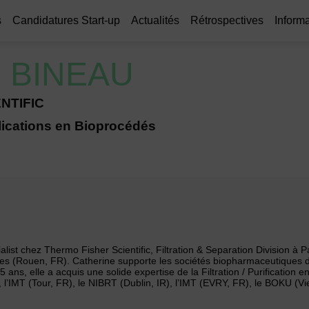
s
Candidatures Start-up
Actualités
Rétrospectives
Informa
e
BINEAU
NTIFIC
lications en Bioprocédés
ist chez Thermo Fisher Scientific, Filtration & Separation Division à P
uées (Rouen, FR). Catherine supporte les sociétés biopharmaceutiques d
 ans, elle a acquis une solide expertise de la Filtration / Purification e
 l’IMT (Tour, FR), le NIBRT (Dublin, IR), l’IMT (EVRY, FR), le BOKU (V