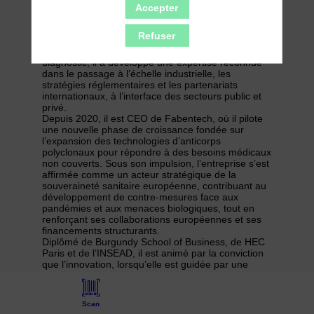
développement, du préclinique jusqu’à la mise sur
Accepter
le marché et à l’industrialisation.
Après des fonctions de direction chez Sanofi,
Refuser
Stallergenes-Greer et Thuasne, ainsi qu’une
expérience au sein d’une start-up suisse de
diagnostic, il a développé une expertise reconnue
dans le passage à l’échelle industrielle, les
stratégies réglementaires et les partenariats
internationaux, à l’interface des secteurs public et
privé.
Depuis 2020, il est CEO de Fabentech, où il pilote
une nouvelle phase de croissance fondée sur
l’expansion des technologies d’anticorps
polyclonaux pour répondre à des besoins médicaux
non couverts. Sous son impulsion, l’entreprise s’est
affirmée comme un acteur stratégique de la
souveraineté sanitaire européenne, contribuant au
développement de contre-mesures face aux
pandémies et aux menaces biologiques, tout en
renforçant ses collaborations européennes et ses
financements structurants.
Diplômé de Burgundy School of Business, de HEC
Paris et de l’INSEAD, il est animé par la conviction
que l’innovation, lorsqu’elle est guidée par une
mission claire et fondée sur la confiance, crée une
valeur durable pour les patients, les systèmes de
Scan