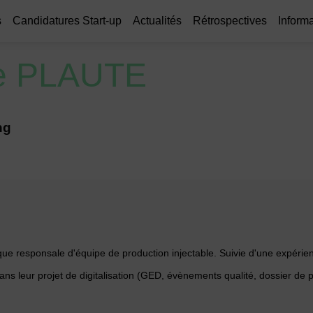
s
Candidatures Start-up
Actualités
Rétrospectives
Informa
e
PLAUTE
ng
que responsale d'équipe de production injectable. Suivie d'une expérie
ns leur projet de digitalisation (GED, évènements qualité, dossier de pr