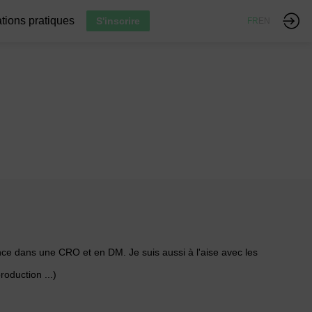
tions pratiques
S'inscrire
FR
EN
nce dans une CRO et en DM. Je suis aussi à l'aise avec les
oduction ...)