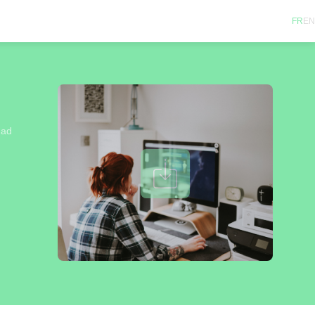
FR
EN
 ad