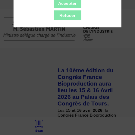
Accepter
Refuser
La 10ème édition du
Congrès France
Bioproduction aura
lieu les 15 & 16 Avril
2026 au Palais des
Congrès de Tours.
Les
15 et 16 avril 2026
, le
Congrès France Bioproduction
fêtera ses 10 ans au Palais
des Congrès de Tours, le lieu
où tout a débuté avec 60
Scan
participants dans le cadre du