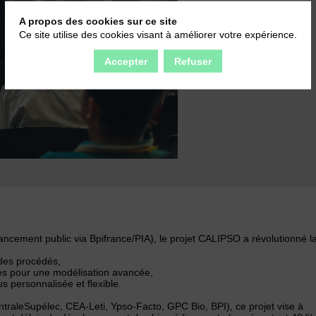
A propos des cookies sur ce site
Ce site utilise des cookies visant à améliorer votre expérience.
Accepter
Refuser
cement public via Bpifrance/PIA), le projet CALIPSO a révolutionné l
 des procédés,
s pour une modélisation avancée,
s personnalisée et flexible.
traleSupélec, CEA-Leti, Ypso-Facto, GPC Bio, BPI), ce projet vise à