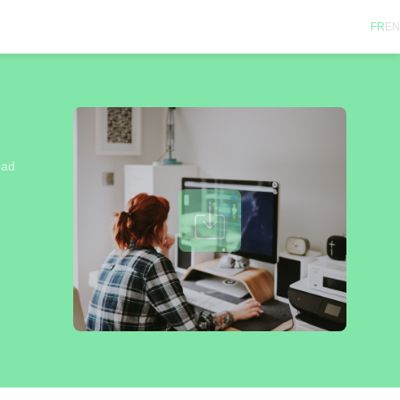
FR
EN
 ad