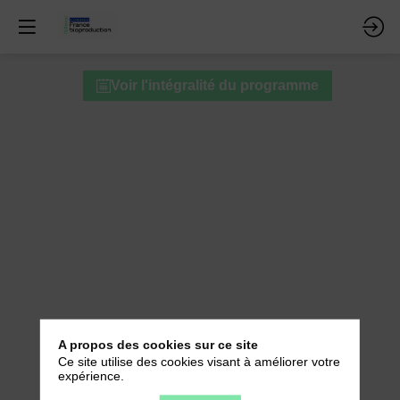
Ouverture
Voir l'intégralité du programme
et
Discours
15
avr.
2026
—
09:00
-
09:30
Auditorium
Descartes
A propos des cookies sur ce site
Ce site utilise des cookies visant à améliorer votre
expérience.