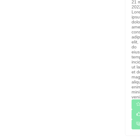
21 
202
Lor
ips
dolo
ame
cons
adip
elit
do
eiu
tem
inci
ut l
et d
mag
aliq
eni
min
veni